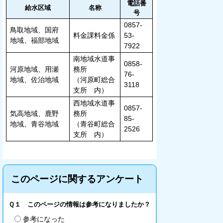
電話番
給水区域
名称
号
0857-
鳥取地域、国府
料金課料金係
53-
地域、福部地域
7922
南地域水道事
0858-
河原地域、用瀬
務所
76-
地域、佐治地域
（河原町総合
3118
支所 内）
西地域水道事
0857-
気高地域、鹿野
務所
85-
地域、青谷地域
（青谷町総合
2526
支所 内）
このページに関するアンケート
Ｑ１ このページの情報は参考になりましたか？
参考になった