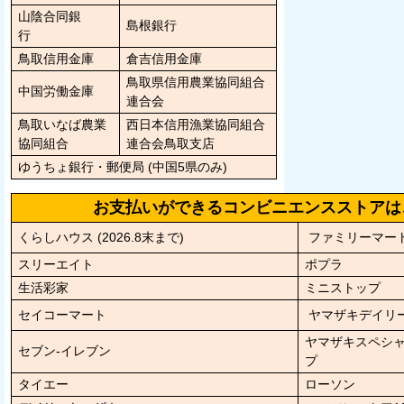
山陰合同銀
島根銀行
行
鳥取信用金庫
倉吉信用金庫
鳥取県信用農業協同組合
中国労働金庫
連合会
鳥取いなば農業
西日本信用漁業協同組合
協同組合
連合会鳥取支店
ゆうちょ銀行・郵便局 (中国5県のみ)
お支払いができるコンビニエンスストアは
くらしハウス (2026.8末まで)
ファミリーマー
スリーエイト
ポプラ
生活彩家
ミニストップ
セイコーマート
ヤマザキデイリ
ヤマザキスペシ
セブン-イレブン
プ
タイエー
ローソン