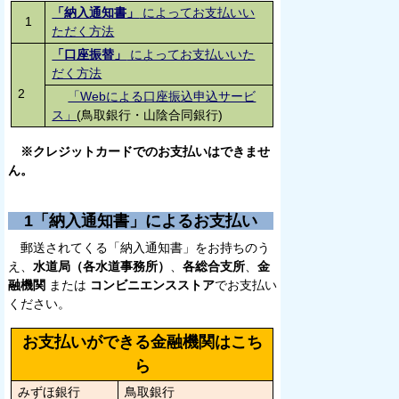
「納入通知書」
によってお支払いい
1
ただく方法
「口座振替」
によってお支払いいた
だく方法
2
「Webによる口座振込申込サービ
ス」
(鳥取銀行・山陰合同銀行)
※クレジットカードでのお支払いはできませ
ん。
1「納入通知書」によるお支払い
郵送されてくる「納入通知書」をお持ちのう
え、
水道局（各水道事務所）
、
各総合支所
、
金
融機関
または
コンビニエンスストア
でお支払い
ください。
お支払いができる金融機関はこち
ら
みずほ銀行
鳥取銀行