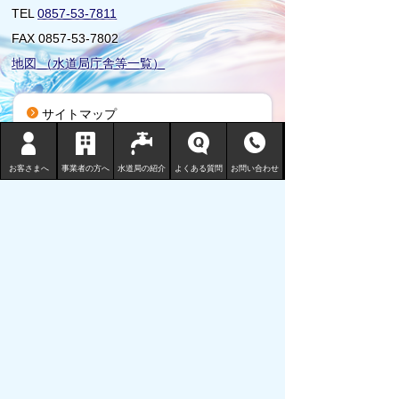
TEL
0857-53-7811
FAX 0857-53-7802
地図 （水道局庁舎等一覧）
サイトマップ
プライバシーポリシー
リンクについて
お客さまへ
事業者の方へ
水道局の紹介
よくある質問
お問い合わせ
免責事項・著作権
サイトの使い方
サイトの考え方
ウェブアクセシビリティ
鳥取市の水道事業についてご意見ご要
望をお寄せください。
Copyright (C) Tottori City Water Works Bureau All
Rights Reserved.