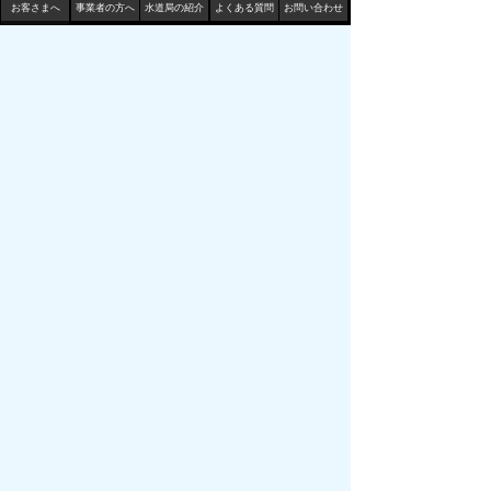
お客さまへ
事業者の方へ
水道局の紹介
よくある質問
お問い合わせ
したか？
トップページから順に
サイト内検索
その他検索サイトやＳＮＳなどから
鳥取市水道局
〒680-1132 鳥取県鳥取市国安 210-3
TEL
0857-53-7811
FAX 0857-53-7802
地図 （水道局庁舎等一覧）
サイトマップ
プライバシーポリシー