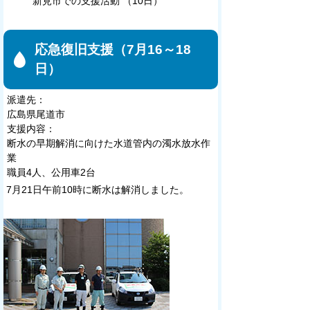
新見市での支援活動 （10日）
応急復旧支援（7月16～18
日）
派遣先：
広島県尾道市
支援内容：
断水の早期解消に向けた水道管内の濁水放水作
業
職員4人、公用車2台
7月21日午前10時に断水は解消しました。