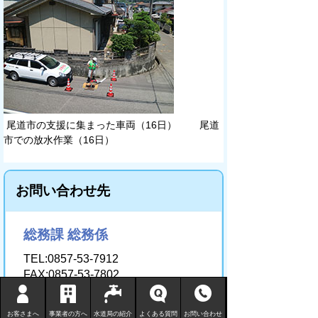
尾道市の支援に集まった車両（16日） 尾道
市での放水作業（16日）
お問い合わせ先
総務課 総務係
TEL:0857-53-7912
FAX:0857-53-7802
このページに関するアンケート
お客さまへ
事業者の方へ
水道局の紹介
よくある質問
お問い合わせ