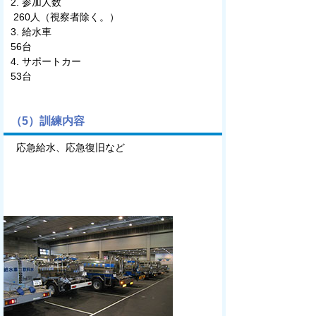
参加人数
260人（視察者除く。）
給水車
56台
サポートカー
53台
（5）訓練内容
応急給水、応急復旧など