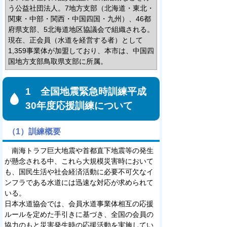
う公益社団法人。7地方支部（北海道・東北・
関東・中部・関西・中国四国・九州）、46都
府県支部、5北海道地区協議会で組織される。
現在、正会員（水道を経営する者）として
1,359事業体が加盟しており、本市は、中国四
国地方支部鳥取県支部に所属。
1 全国地震緊急時訓練平成
30年度応援訓練について
（1）訓練概要
南海トラフ巨大地震や首都直下地震等の発生
が懸念される中、これら大規模災害時において
も、国民生活や社会経済活動に必要不可欠なイ
ンフラである水道には迅速な対応が求められて
いる。
日本水道協会では、会員水道事業体相互の応援
ルールを定めた手引きに基づき、全国の会員の
協力のもと災害発生時の応援活動を実施してい