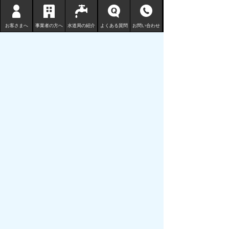
お客さまへ
事業者の方へ
水道局の紹介
よくある質問
お問い合わせ
鳥取市水道局
〒680-1132 鳥取県鳥取市国安 210-3
TEL
0857-53-7811
FAX 0857-53-7802
地図 （水道局庁舎等一覧）
サイトマップ
プライバシーポリシー
リンクについて
免責事項・著作権
サイトの使い方
サイトの考え方