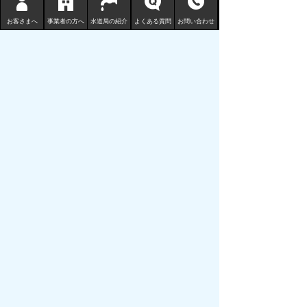
FAX 0857-53-7802
地図 （水道局庁舎等一覧）
お客さまへ
事業者の方へ
水道局の紹介
よくある質問
お問い合わせ
サイトマップ
プライバシーポリシー
リンクについて
免責事項・著作権
サイトの使い方
サイトの考え方
ウェブアクセシビリティ
鳥取市の水道事業についてご意見ご要
望をお寄せください。
Copyright (C) Tottori City Water Works Bureau All
Rights Reserved.