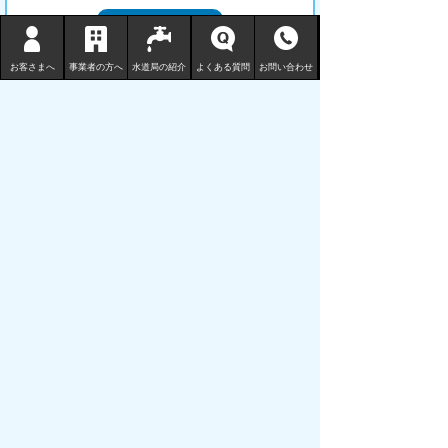
お客さまへ
事業者の方へ
水道局の紹介
よくある質問
お問い合わせ
このページに関するアンケート
Ｑ１ このページの情報は参考になりましたか？
参考になった
どちらとも言えない
参考にならなかった
Ｑ２ このページの情報は見つけやすかったです
か？
見つけやすかった
どちらとも言えない
見つけにくかった
Ｑ３ このページはどのようにしてたどり着きま