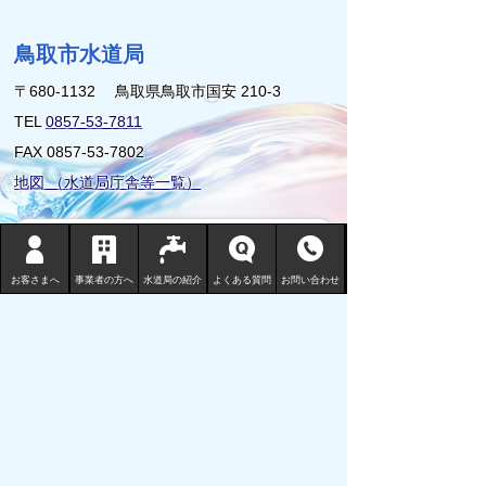
鳥取市水道局
〒680-1132 鳥取県鳥取市国安 210-3
TEL
0857-53-7811
FAX 0857-53-7802
地図 （水道局庁舎等一覧）
サイトマップ
プライバシーポリシー
お客さまへ
事業者の方へ
水道局の紹介
よくある質問
お問い合わせ
リンクについて
免責事項・著作権
サイトの使い方
サイトの考え方
ウェブアクセシビリティ
鳥取市の水道事業についてご意見ご要