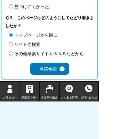
見つけにくかった
Ｑ３ このページはどのようにしてたどり着きま
したか？
トップページから順に
サイト内検索
その他検索サイトやＳＮＳなどから
鳥取市水道局
お客さまへ
事業者の方へ
水道局の紹介
よくある質問
お問い合わせ
〒680-1132 鳥取県鳥取市国安 210-3
TEL
0857-53-7811
FAX 0857-53-7802
地図 （水道局庁舎等一覧）