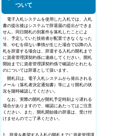
ついて
電子入札システムを使用した入札では、入札
書の提出後はシステムで辞退届の提出ができま
せん。同日開札の別案件を落札したことによ
り、予定していた技術者が配置できなくなった
等、やむを得ない事情が生じた場合で以降の入
札を辞退する場合は、辞退する入札の開札まで
に資産管理課契約係に連絡してください。開札
開始までに資産管理課契約係で確認がとれたも
のについては辞退として扱います。
開札日は、電子入札システムから発出される
メール（落札者決定通知書）等により開札の状
況を随時確認してください。
なお、実際の開札が開札予定時刻より遅れる
場合がありますので、確認にあたってはご注意
ください。また、開札開始後の辞退は、受け付
けませんのでご了承ください。
1 辞退を希望する入札の開札までに資産管理課