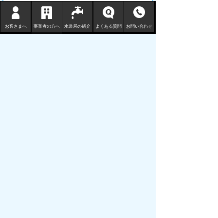
見つけにくかった
お客さまへ
Ｑ３ このページはどのようにしてたどり着きま
事業者の方へ
水道局の紹介
よくある質問
お問い合わせ
したか？
トップページから順に
サイト内検索
その他検索サイトやＳＮＳなどから
鳥取市水道局
〒680-1132 鳥取県鳥取市国安 210-3
TEL
0857-53-7811
FAX 0857-53-7802
地図 （水道局庁舎等一覧）