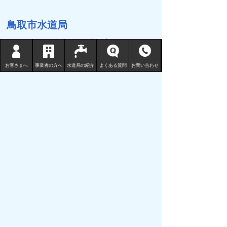
鳥取市水道局
〒680-1132 鳥取県鳥取市国安 210-3
TEL
0857-53-7811
お客さまへ
事業者の方へ
水道局の紹介
よくある質問
お問い合わせ
FAX 0857-53-7802
地図 （水道局庁舎等一覧）
サイトマップ
プライバシーポリシー
リンクについて
免責事項・著作権
サイトの使い方
サイトの考え方
ウェブアクセシビリティ
鳥取市の水道事業についてご意見ご要