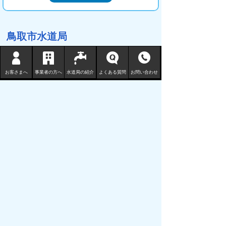
鳥取市水道局
〒680-1132 鳥取県鳥取市国安 210-3
TEL
0857-53-7811
お客さまへ
事業者の方へ
水道局の紹介
よくある質問
お問い合わせ
FAX 0857-53-7802
地図 （水道局庁舎等一覧）
サイトマップ
プライバシーポリシー
リンクについて
免責事項・著作権
サイトの使い方
サイトの考え方
ウェブアクセシビリティ