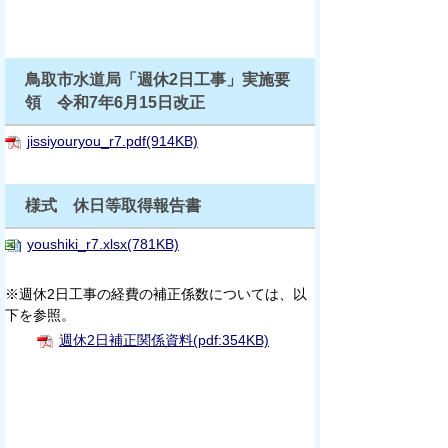
鳥取市水道局「週休2日工事」実施要
領 令和7年6月15日改正
jissiyouryou_r7.pdf(914KB)
様式 休日等取得報告書
youshiki_r7.xlsx(781KB)
※週休2日工事の経費の補正係数については、以
下を参照。
週休2日補正関係資料(pdf:354KB)