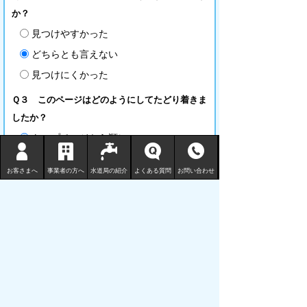
か？
見つけやすかった
どちらとも言えない
見つけにくかった
Ｑ３ このページはどのようにしてたどり着きま
したか？
トップページから順に
サイト内検索
お客さまへ
事業者の方へ
水道局の紹介
よくある質問
お問い合わせ
その他検索サイトやＳＮＳなどから
鳥取市水道局
〒680-1132 鳥取県鳥取市国安 210-3