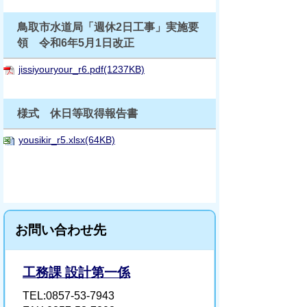
鳥取市水道局「週休2日工事」実施要
領 令和6年5月1日改正
jissiyouryour_r6.pdf(1237KB)
様式 休日等取得報告書
yousikir_r5.xlsx(64KB)
お問い合わせ先
工務課 設計第一係
TEL:0857-53-7943